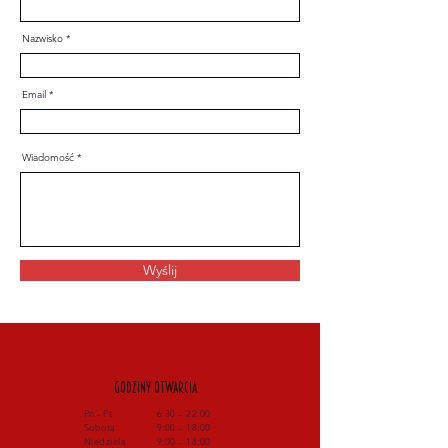
Nazwisko
Email
Wiadomość
Wyślij
Godziny otwarcia
Pn - Pt
6:30 – 22:00
Sobota
9:00 – 18:00
Niedziela
9:00 – 18:00