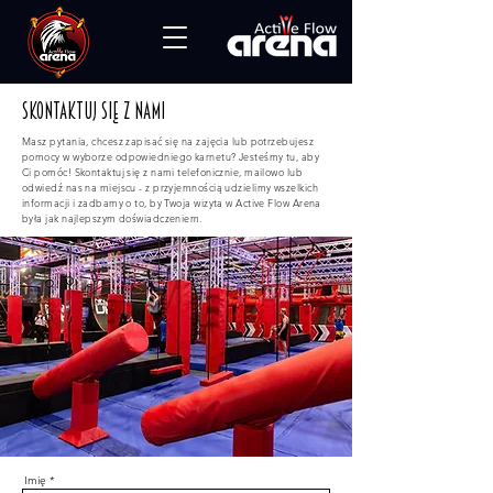
Skontaktuj się z nami
Masz pytania, chcesz zapisać się na zajęcia lub potrzebujesz
pomocy w wyborze odpowiedniego karnetu? Jesteśmy tu, aby
Ci pomóc! Skontaktuj się z nami telefonicznie, mailowo lub
odwiedź nas na miejscu - z przyjemnością udzielimy wszelkich
informacji i zadbamy o to, by Twoja wizyta w Active Flow Arena
była jak najlepszym doświadczeniem.
Imię