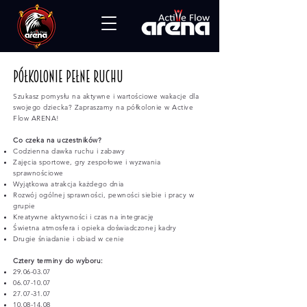
Półkolonie pełne ruchu
Szukasz pomysłu na aktywne i wartościowe wakacje dla
swojego dziecka? Zapraszamy na półkolonie w Active
Flow ARENA!
Co czeka na uczestników?
Codzienna dawka ruchu i zabawy
Zajęcia sportowe, gry zespołowe i wyzwania
sprawnościowe
Wyjątkowa atrakcja każdego dnia
Rozwój ogólnej sprawności, pewności siebie i pracy w
grupie
Kreatywne aktywności i czas na integrację
Świetna atmosfera i opieka doświadczonej kadry
Drugie śniadanie i obiad w cenie
Cztery terminy do wyboru:
29.06-03.07
06.07-10.07
27.07-31.07
10.08-14.08