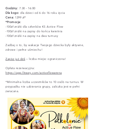
Godziny:
7:30 - 16:00
Dla kogo:
dla dzieci od 6 do 16 roku życia
Cena:
1299 zł*
*Promocja:
-100zł zniżki dla członków KS Active Flow
-100zł zniżki na zapisy do końca kwietnia
-100zł zniżki na zapisy na dwa turnusy
Zadbaj o to, by wakacje Twojego dziecka były aktywne,
zdrowe i pełne uśmiechu!
Zapisz już dziś
– liczba miejsc ograniczona!
Opłata rezerwacyjna:
https://app.fitssey.com/activeflowarena
*Minimalna liczba uczestników to 10 osób na turnus. W
przypadku nie uzbierania grupy, zaliczka jest w pełni
zwracana.