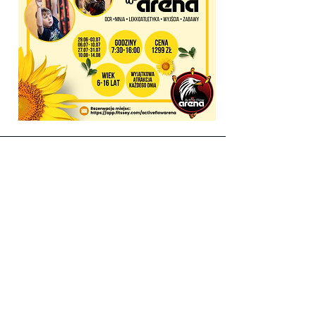
Adres
Active Flow Arena
ul. Pucka 28
81-036 Gdynia
Telefon
+48 508 199 965
+48 609 725 634