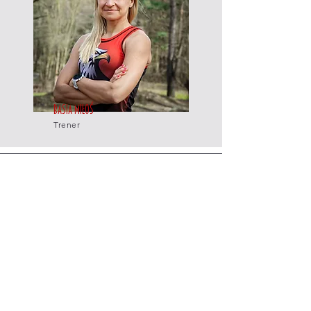
Basia Miłoś
Trener
Adres
Active Flow Arena
ul. Pucka 28
81-036 Gdynia
Telefon
+48 508 199 965