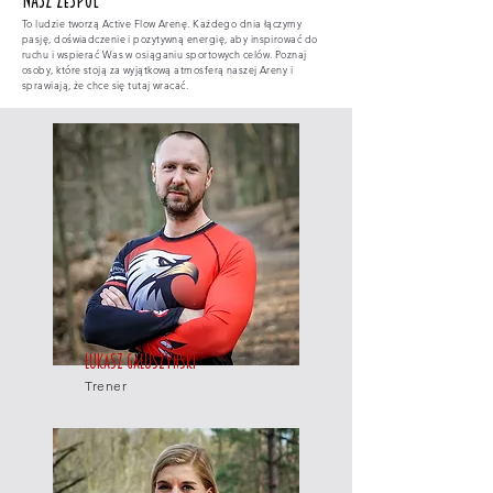
Nasz zespół
To ludzie tworzą Active Flow Arenę. Każdego dnia łączymy
pasję, doświadczenie i pozytywną energię, aby inspirować do
ruchu i wspierać Was w osiąganiu sportowych celów. Poznaj
osoby, które stoją za wyjątkową atmosferą naszej Areny i
sprawiają, że chce się tutaj wracać.
Łukasz Gałuszyński
Trener