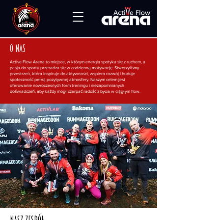
O nas
Active Flow Arena to miejsce, w którym energia spotyka się z ruchem, a
pasja do sportu przeradza się w codzienną motywację. Stworzyliśmy
przestrzeń, która inspiruje do aktywności, wspiera rozwój i buduje
społeczność pełną pozytywnej atmosfery. Naszym celem jest
oferowanie nowoczesnych form treningu i niezapomnianych
doświadczeń, aby każdy mógł czerpać radość z bycia w ciągłym flow.